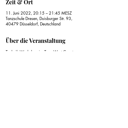
Zeit & Ort
11. Juni 2022, 20:15 – 21:45 MESZ
Tanzschule Dresen, Duisburger Str. 93,
40479 Düsseldorf, Deutschland
Über die Veranstaltung
Technik Workshop im Tanz West Coast 
Swing. Du möchtest deine Technik verbessern 
und am Ende des Workshops mit mehr 
Verständnis und einer coolen Kombination 
den Saal verlassen? Dann bist du hier genau 
richtig! Wir freuen uns auf dich.
Diese Veranstaltung teilen